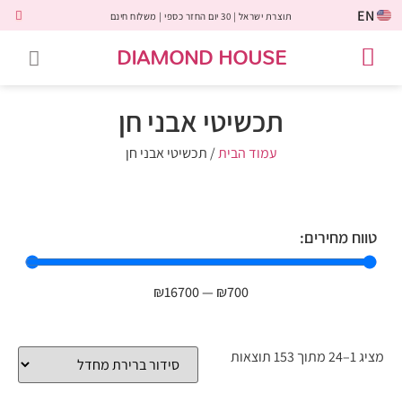
EN
תוצרת ישראל | 30 יום החזר כספי | משלוח חינם
DIAMOND HOUSE
טבעות אירוסין
יהלומים שחורים
שירות לקוחות
טבעות אבני חן
יהלומי מעבדה
טבעות יהלומים
תכשיטי יהלומים
לקוחות משתפים
תכשיטי אבני חן
עמוד הבית
/ תכשיטי אבני חן
טווח מחירים:
₪
16700
—
₪
700
מציג 1–24 מתוך 153 תוצאות