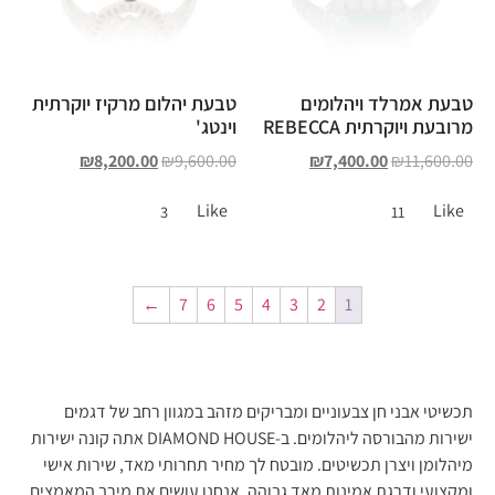
טבעת אמרלד ויהלומים
טבעת יהלום מרקיז יוקרתית
מרובעת ויוקרתית REBECCA
וינטג'
₪
8,200.00
₪
9,600.00
₪
7,400.00
₪
11,600.00
Like
Like
3
11
←
7
6
5
4
3
2
1
תכשיטי אבני חן צבעוניים ומבריקים מזהב במגוון רחב של דגמים
ישירות מהבורסה ליהלומים. ב-DIAMOND HOUSE אתה קונה ישירות
מיהלומן ויצרן תכשיטים. מובטח לך מחיר תחרותי מאד, שירות אישי
ומקצועי ודרגת אמינות מאד גבוהה. אנחנו עושים את מירב המאמצים