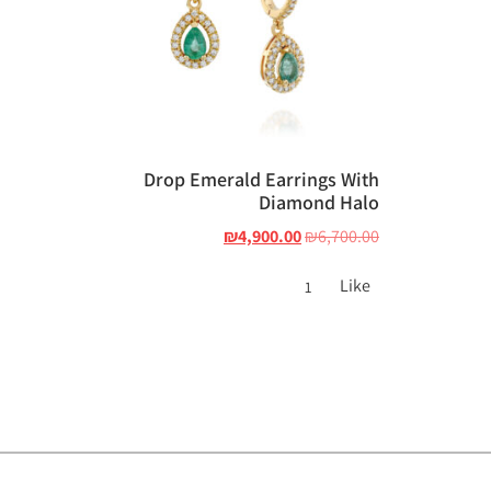
Drop Emerald Earrings With
Diamond Halo
₪
4,900.00
₪
6,700.00
Like
1