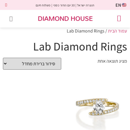
EN
תוצרת ישראל | 30 יום החזר כספי | משלוח חינם
DIAMOND HOUSE
טבעות אירוסין
יהלומים שחורים
שירות לקוחות
טבעות אבני חן
יהלומי מעבדה
טבעות יהלומים
תכשיטי יהלומים
לקוחות משתפים
עמוד הבית
/ Lab Diamond Rings
Lab Diamond Rings
מציג תוצאה אחת