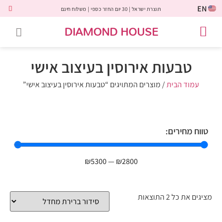
EN
תוצרת ישראל | 30 יום החזר כספי | משלוח חינם
DIAMOND HOUSE
טבעות אירוסין
יהלומים שחורים
שירות לקוחות
טבעות אבני חן
יהלומי מעבדה
טבעות יהלומים
תכשיטי יהלומים
לקוחות משתפים
טבעות אירוסין בעיצוב אישי
עמוד הבית
/ מוצרים המתויגים “טבעות אירוסין בעיצוב אישי”
טווח מחירים:
₪
5300
—
₪
2800
מציגים את כל ⁦2⁩ התוצאות