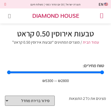
EN
תוצרת ישראל | 30 יום החזר כספי | משלוח חינם
DIAMOND HOUSE
טבעות אירוסין
יהלומים שחורים
שירות לקוחות
טבעות אבני חן
יהלומי מעבדה
טבעות יהלומים
תכשיטי יהלומים
לקוחות משתפים
טבעות אירוסין 0.50 קראט
עמוד הבית
/ מוצרים המתויגים “טבעות אירוסין 0.50 קראט”
טווח מחירים:
₪
5300
—
₪
2800
מציגים את כל ⁦2⁩ התוצאות