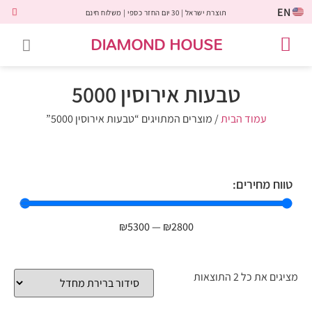
EN
תוצרת ישראל | 30 יום החזר כספי | משלוח חינם
DIAMOND HOUSE
טבעות אירוסין
יהלומים שחורים
שירות לקוחות
טבעות אבני חן
יהלומי מעבדה
טבעות יהלומים
תכשיטי יהלומים
לקוחות משתפים
טבעות אירוסין 5000
עמוד הבית
/ מוצרים המתויגים “טבעות אירוסין 5000”
טווח מחירים:
₪
5300
—
₪
2800
מציגים את כל ⁦2⁩ התוצאות