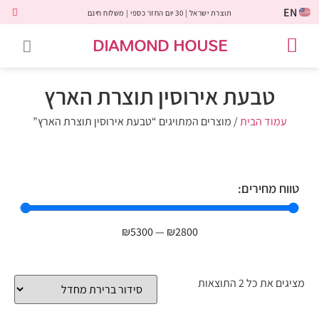
EN
תוצרת ישראל | 30 יום החזר כספי | משלוח חינם
DIAMOND HOUSE
טבעות אירוסין
יהלומים שחורים
שירות לקוחות
טבעות אבני חן
יהלומי מעבדה
טבעות יהלומים
תכשיטי יהלומים
לקוחות משתפים
טבעת אירוסין תוצרת הארץ
עמוד הבית
/ מוצרים המתויגים “טבעת אירוסין תוצרת הארץ”
טווח מחירים:
₪
5300
—
₪
2800
מציגים את כל ⁦2⁩ התוצאות