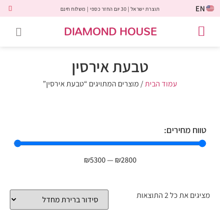
EN
תוצרת ישראל | 30 יום החזר כספי | משלוח חינם
DIAMOND HOUSE
טבעות אירוסין
יהלומים שחורים
שירות לקוחות
טבעות אבני חן
יהלומי מעבדה
טבעות יהלומים
תכשיטי יהלומים
לקוחות משתפים
טבעת אירסין
עמוד הבית
/ מוצרים המתויגים “טבעת אירסין”
טווח מחירים:
₪
5300
—
₪
2800
מציגים את כל ⁦2⁩ התוצאות