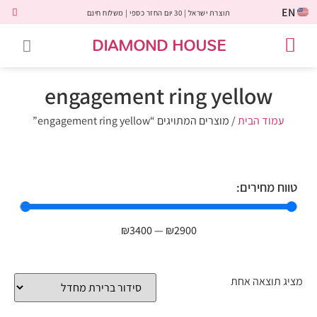
EN
תוצרת ישראל | 30 יום החזר כספי | משלוח חינם
DIAMOND HOUSE
טבעות אירוסין
יהלומים שחורים
שירות לקוחות
טבעות אבני חן
יהלומי מעבדה
טבעות יהלומים
תכשיטי יהלומים
לקוחות משתפים
engagement ring yellow
עמוד הבית
/ מוצרים המתויגים “engagement ring yellow”
טווח מחירים:
₪
3400
—
₪
2900
מציג תוצאה אחת