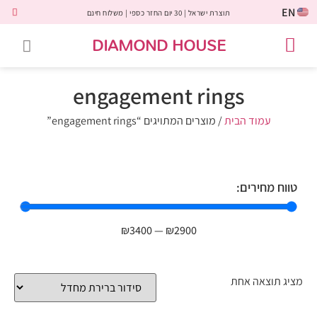
EN
תוצרת ישראל | 30 יום החזר כספי | משלוח חינם
DIAMOND HOUSE
טבעות אירוסין
יהלומים שחורים
שירות לקוחות
טבעות אבני חן
יהלומי מעבדה
טבעות יהלומים
תכשיטי יהלומים
לקוחות משתפים
engagement rings
עמוד הבית
/ מוצרים המתויגים “engagement rings”
טווח מחירים:
₪
3400
—
₪
2900
מציג תוצאה אחת