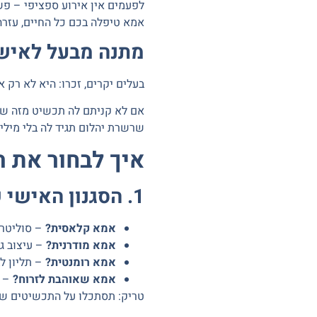
לפעמים אין אירוע ספציפי –
פשו
אמא טיפלה בכם כל החיים, עזרה
מתנה מבעל לאיש
בעלים יקרים, זכרו:
היא לא רק א
אם לא קניתם לה תכשיט מזה שנ
שרשרת יהלום תגיד לה בלי מילים
איך לבחור את השר
1. הסגנון האישי של אמא
אמא קלאסית?
– סוליטר 
אמא מודרנית?
– עיצוב גי
אמא רומנטית?
– תליון ל
אמא שאוהבת לזרוח?
– ה
טריק:
תסתכלו על התכשיטים שאמ