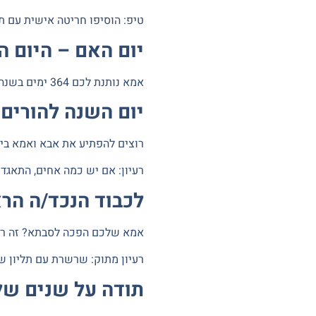
טיפ:
הוסיפו חריטה אישית עם תא
יום האם – היום ה
אמא נותנת לכם 364 ימים בשנה. יום האם הוא היום היחיד שבו היא באמת במרכז. תנו לה מתנה שתזכיר לה כל יום כמה היא חשובה.
יום השנה להורים 
רוצים להפתיע את אבא ואמא בי
רעיון:
אם יש כמה אחים, התאגדו 
לכבוד הנכד/ה הר
אמא שלכם הפכה לסבתא? זה רג
רעיון מתוק:
שרשרת עם תליון של
תודה על שנים של