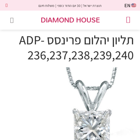
EN
תוצרת ישראל | 30 יום החזר כספי | משלוח חינם
DIAMOND HOUSE
טבעות אירוסין
יהלומים שחורים
שירות לקוחות
טבעות אבני חן
יהלומי מעבדה
טבעות יהלומים
תכשיטי יהלומים
לקוחות משתפים
תליון יהלום פרינסס ADP-
236,237,238,239,240