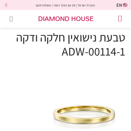
EN
תוצרת ישראל | 30 יום החזר כספי | משלוח חינם
DIAMOND HOUSE
טבעות אירוסין
יהלומים שחורים
שירות לקוחות
טבעות אבני חן
יהלומי מעבדה
טבעות יהלומים
תכשיטי יהלומים
לקוחות משתפים
טבעת נישואין חלקה ודקה
ADW-00114-1