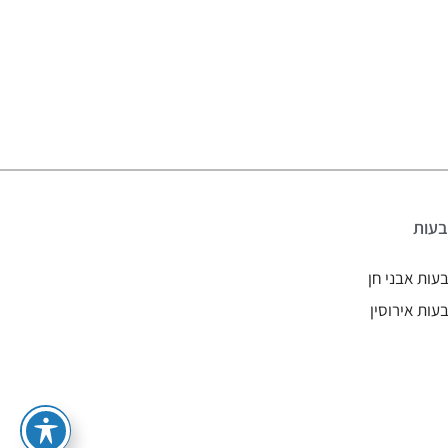
עות
עות אבני חן
עות אירוסין