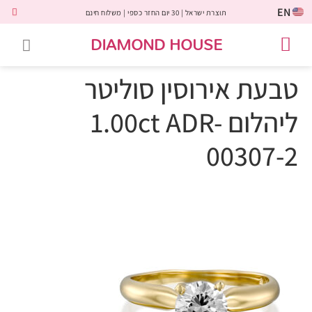
EN
תוצרת ישראל | 30 יום החזר כספי | משלוח חינם
DIAMOND HOUSE
טבעות אירוסין
יהלומים שחורים
שירות לקוחות
טבעות אבני חן
יהלומי מעבדה
טבעות יהלומים
תכשיטי יהלומים
לקוחות משתפים
טבעת אירוסין סוליטר
ליהלום 1.00ct ADR-
00307-2