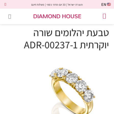
EN
תוצרת ישראל | 30 יום החזר כספי | משלוח חינם
DIAMOND HOUSE
טבעות אירוסין
יהלומים שחורים
שירות לקוחות
טבעות אבני חן
יהלומי מעבדה
טבעות יהלומים
תכשיטי יהלומים
לקוחות משתפים
טבעת יהלומים שורה
יוקרתית ADR-00237-1