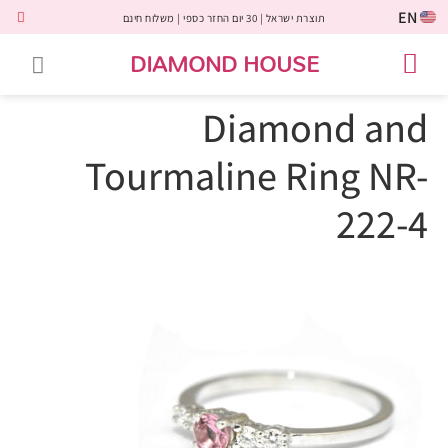
EN
תוצרת ישראל | 30 יום החזר כספי | משלוח חינם
DIAMOND HOUSE
טבעות אירוסין
יהלומים שחורים
שירות לקוחות
טבעות אבני חן
יהלומי מעבדה
טבעות יהלומים
תכשיטי יהלומים
לקוחות משתפים
Diamond and
Tourmaline Ring NR-
222-4