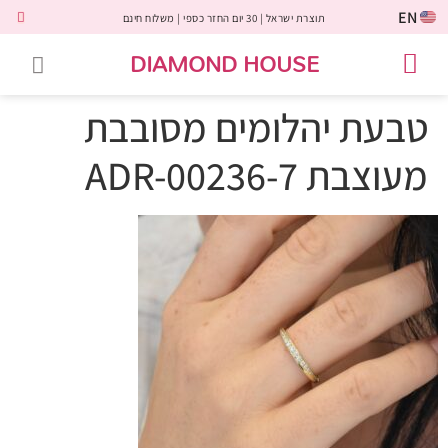
EN
תוצרת ישראל | 30 יום החזר כספי | משלוח חינם
DIAMOND HOUSE
טבעות אירוסין
יהלומים שחורים
שירות לקוחות
טבעות אבני חן
יהלומי מעבדה
טבעות יהלומים
תכשיטי יהלומים
לקוחות משתפים
טבעת יהלומים מסובבת
מעוצבת ADR-00236-7