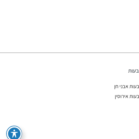
עות
עות אבני חן
עות אירוסין