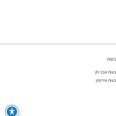
עות
עות אבני חן
עות אירוסין