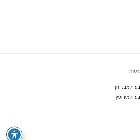
עות
עות אבני חן
עות אירוסין