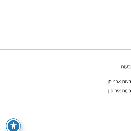
עות
עות אבני חן
עות אירוסין