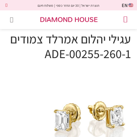
EN
תוצרת ישראל | 30 יום החזר כספי | משלוח חינם
DIAMOND HOUSE
טבעות אירוסין
יהלומים שחורים
שירות לקוחות
טבעות אבני חן
יהלומי מעבדה
טבעות יהלומים
תכשיטי יהלומים
לקוחות משתפים
עגילי יהלום אמרלד צמודים
ADE-00255-260-1