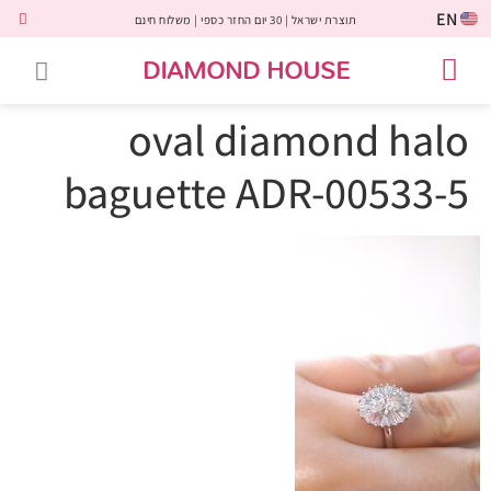
EN
תוצרת ישראל | 30 יום החזר כספי | משלוח חינם
DIAMOND HOUSE
טבעות אירוסין
יהלומים שחורים
שירות לקוחות
טבעות אבני חן
יהלומי מעבדה
טבעות יהלומים
תכשיטי יהלומים
לקוחות משתפים
oval diamond halo
baguette ADR-00533-5