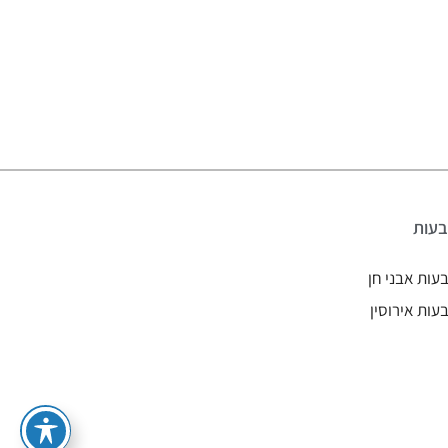
עות
עות אבני חן
עות אירוסין