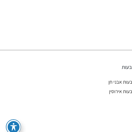
עות
עות אבני חן
עות אירוסין