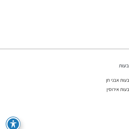
עות
עות אבני חן
עות אירוסין