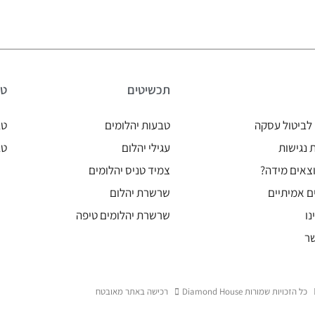
תכשיטים
טב
לביטול עסקה
טבעות יהלומים
טב
נגישות
עגילי יהלום
טב
צאים מידה?
צמיד טניס יהלומים
ם אמיתיים
שרשרת יהלום
נו
שרשרת יהלומים טיפה
ר
כל הזכויות שמורות Diamond House
רכישה באתר מאובטח