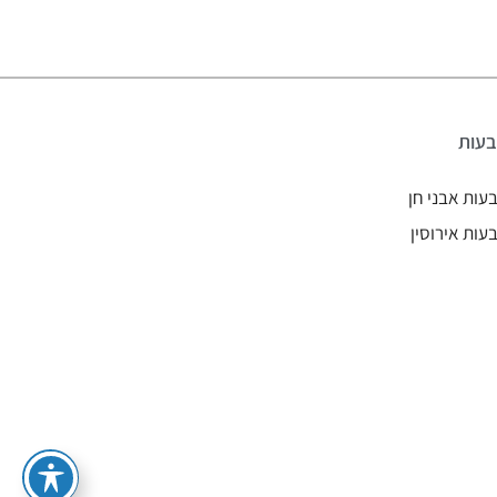
עות
עות אבני חן
עות אירוסין