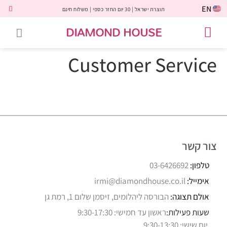
EN
תוצרת ישראל | 30 יום החזר כספי | משלוח חינם
DIAMOND HOUSE
טבעות אירוסין
יהלומים שחורים
שירות לקוחות
טבעות אבני חן
יהלומי מעבדה
טבעות יהלומים
תכשיטי יהלומים
לקוחות משתפים
Customer Service
צור קשר
טלפון:
03-6426692
אימייל:
irmi@diamondhouse.co.il
אולם תצוגה:
הבורסה ליהלומים, זיסמן שלום 1, רמת גן
שעות פעילות:
ראשון עד חמישי: 9:30-17:30
יום שישי: 9:30-13:30