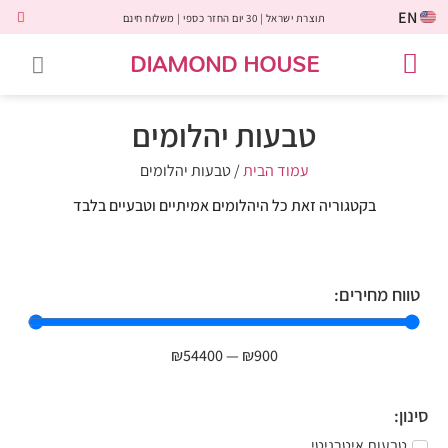
EN
תוצרת ישראל | 30 יום החזר כספי | משלוח חינם
DIAMOND HOUSE
טבעות אירוסין
יהלומים שחורים
שירות לקוחות
טבעות אבני חן
יהלומי מעבדה
טבעות יהלומים
תכשיטי יהלומים
לקוחות משתפים
טבעות יהלומים
עמוד הבית
/ טבעות יהלומים
בקטגוריה זאת כל היהלומים אמיתיים וטבעיים בלבד
טווח מחירים:
₪
54400
—
₪
900
סינון:
טבעות איטרניטי