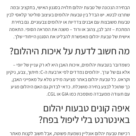
הבחירה הנכונה של טבעת יהלום תלויה בסגנון האישי, בתקציב ובמה
שתרצו לבטא. יש הבדל בין טבעות יהלומים בעיצוב סוליטר קלאסי לבין
טבעות משובצות עם אבנים צדדיות או יהלומים צבעוניים. גם בחירת
המתכת – זהב לבן, צהוב או ורוד – משנה את המראה הסופי. התאמה
אישית של טבעת יהלום מאפשרת להבליט את הסגנון הייחודי שלך.
מה חשוב לדעת על איכות היהלום?
כשמדובר בטבעות יהלומים, איכות האבן היא לא רק עניין של יופי –
אלא גם של ערך. יהלומים נמדדים לפי ארבעת ה-C: חיתוך, צבע, ניקיון
וקראט. כל טבעת יהלום באתר מציעה מידע מלא על מאפייני האבן,
כך שתוכל לבצע בחירה מושכלת. כדאי לבדוק גם האם היהלום מגיע
עם תעודה ממעבדה מוסמכת כמו GIA או CGL.
איפה קונים טבעות יהלום
באינטרנט בלי ליפול בפח?
רכישת טבעת יהלום אונליין נשמעת פשוטה, אבל חשוב לקנות מאתר