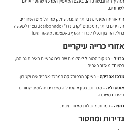
תהליך ההתגבשות, והם בעצם המאפיין המרכזי שהופך אותם
לשחורים.
התיאוריה המעניינת ביותר טוענת שחלק מהיהלומים השחורים
הנדירים ביותר, המכונים "קרבונדו" (carbonado), נוצרו למעשה
בחלל החיצון ונפלו לכדור הארץ באמצעות מטאוריטים!
אזורי כרייה עיקריים
ברזיל
– המקור המוביל ליהלומים שחורים טבעיים באיכות גבוהה,
במיוחד מאזור באהיה.
מרכז אפריקה
– בעיקר הרפובליקה המרכז-אפריקאית וקמרון.
אוסטרליה
– מכרות בצפון אוסטרליה מייצרים יהלומים שחורים
באיכות משתנה.
רוסיה
– כמויות מוגבלות מאזור סיביר.
נדירות ומחסור