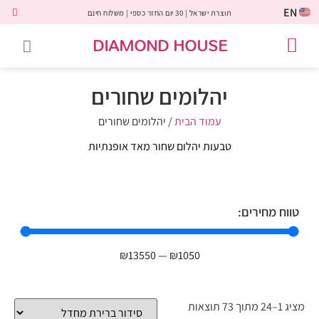
EN
תוצרת ישראל | 30 יום החזר כספי | משלוח חינם
DIAMOND HOUSE
טבעות אירוסין
יהלומים שחורים
שירות לקוחות
טבעות אבני חן
יהלומי מעבדה
טבעות יהלומים
תכשיטי יהלומים
לקוחות משתפים
יהלומים שחורים
עמוד הבית
/ יהלומים שחורים
טבעות יהלום שחור מאד אופנתיות
טווח מחירים:
₪
13550
—
₪
1050
מציג 1–24 מתוך 73 תוצאות