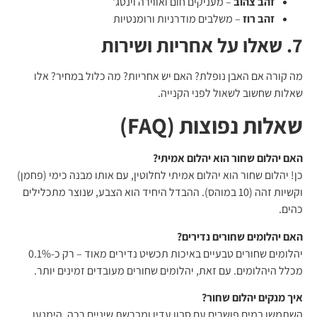
זהב צהוב
– מעניקים חום ואווירה וינטג'
זהב רוז
– משלבים מודרניות ורומנטיות
7. שאלו על אחריות ושירות
מה קורה אם האבן נופלת? האם יש אחריות? מה כלול במחיר? אלו
שאלות שחשוב לשאול לפני הקנייה.
שאלות נפוצות (FAQ)
האם יהלום שחור הוא יהלום אמיתי?
כן! יהלום שחור הוא יהלום אמיתי לחלוטין, עם אותו מבנה כימי (פחמן)
וקשיות זהה (10 במוהס). ההבדל היחיד הוא הצבע, שנוצר מתכלילים
כהים.
האם יהלומים שחורים נדירים?
יהלומים שחורים טבעיים באיכות תכשיט נדירים מאוד – רק כ-0.1%
מכלל היהלומים. עם זאת, יהלומים שחורים מעובדים זמינים יותר.
איך מנקים יהלום שחור?
השתמשו במים פושרים עם סבון עדין ומברשת שיניים רכה. הימנעו