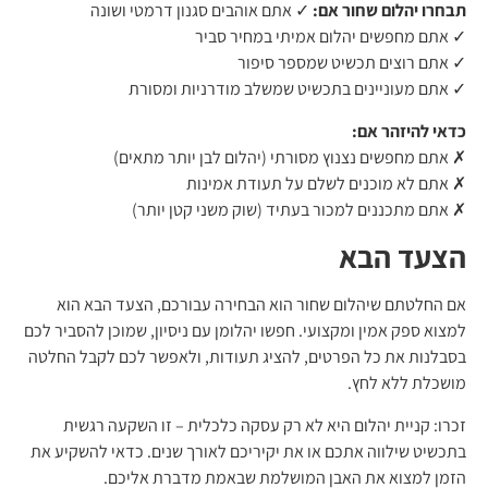
תבחרו יהלום שחור אם:
✓ אתם אוהבים סגנון דרמטי ושונה
✓ אתם מחפשים יהלום אמיתי במחיר סביר
✓ אתם רוצים תכשיט שמספר סיפור
✓ אתם מעוניינים בתכשיט שמשלב מודרניות ומסורת
כדאי להיזהר אם:
✗ אתם מחפשים נצנוץ מסורתי (יהלום לבן יותר מתאים)
✗ אתם לא מוכנים לשלם על תעודת אמינות
✗ אתם מתכננים למכור בעתיד (שוק משני קטן יותר)
הצעד הבא
אם החלטתם שיהלום שחור הוא הבחירה עבורכם, הצעד הבא הוא
למצוא ספק אמין ומקצועי. חפשו יהלומן עם ניסיון, שמוכן להסביר לכם
בסבלנות את כל הפרטים, להציג תעודות, ולאפשר לכם לקבל החלטה
מושכלת ללא לחץ.
זכרו: קניית יהלום היא לא רק עסקה כלכלית – זו השקעה רגשית
בתכשיט שילווה אתכם או את יקיריכם לאורך שנים. כדאי להשקיע את
הזמן למצוא את האבן המושלמת שבאמת מדברת אליכם.