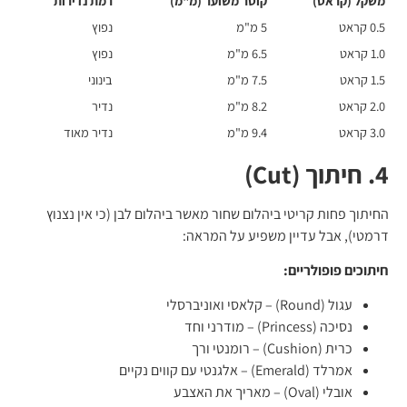
משקל (קראט)
קוטר משוער (מ"מ)
רמת נדירות
0.5 קראט
5 מ"מ
נפוץ
1.0 קראט
6.5 מ"מ
נפוץ
1.5 קראט
7.5 מ"מ
בינוני
2.0 קראט
8.2 מ"מ
נדיר
3.0 קראט
9.4 מ"מ
נדיר מאוד
4. חיתוך (Cut)
החיתוך פחות קריטי ביהלום שחור מאשר ביהלום לבן (כי אין נצנוץ
דרמטי), אבל עדיין משפיע על המראה:
חיתוכים פופולריים:
עגול (Round) – קלאסי ואוניברסלי
נסיכה (Princess) – מודרני וחד
כרית (Cushion) – רומנטי ורך
אמרלד (Emerald) – אלגנטי עם קווים נקיים
אובלי (Oval) – מאריך את האצבע