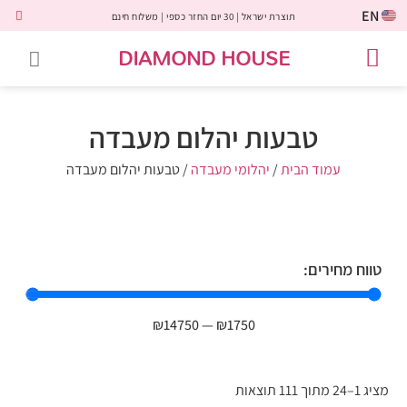
EN
תוצרת ישראל | 30 יום החזר כספי | משלוח חינם
DIAMOND HOUSE
טבעות אירוסין
יהלומים שחורים
שירות לקוחות
טבעות אבני חן
יהלומי מעבדה
טבעות יהלומים
תכשיטי יהלומים
לקוחות משתפים
טבעות יהלום מעבדה
עמוד הבית
/
יהלומי מעבדה
/ טבעות יהלום מעבדה
טווח מחירים:
₪
14750
—
₪
1750
מציג 1–24 מתוך 111 תוצאות