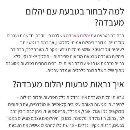
למה לבחור בטבעת עם יהלום
מעבדה?
הבחירה בטבעת עם
יהלום מעבדה
משלבת בין יוקרה, חדשנות וערכים
מודרניים. מדובר ביהלום אמיתי לחלוטין, אך במחיר נגיש יותר –
לעיתים זול ב־30%–50% מיהלום טבעי מקביל. מעבר לכך, הבחירה
ביהלום מעבדה מבטאת מודעות סביבתית – תהליך ייצור נקי, ללא
כרייה מזהמת או תנאי עבודה בעייתיים. רבים בוחרים בטבעות מסוג זה
מתוך שילוב של תבונה כלכלית ועמדה ערכית.
איך נראות טבעות יהלום מעבדה?
טבעות יהלום מעבדה אינן נבדלות כלל מטבעות יהלום רגילות –
להיפך. הן מגיעות באותם עיצובים קלאסיים או מודרניים, עם חיתוכים
מבוקשים כמו עגול, אובל, אמרלד, פרינסס ועוד. ניתן לבחור בין זהב
לבן, צהוב, רוז גולד או פלטינה. כמו כן, היהלומים עצמם מגיעים במגוון
צבעים, דרגות ניקיון וגדלים – כך שתוכלו להתאים אישית את הטבעת