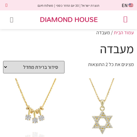
EN
תוצרת ישראל | 30 יום החזר כספי | משלוח חינם
DIAMOND HOUSE
טבעות אירוסין
יהלומים שחורים
שירות לקוחות
טבעות אבני חן
יהלומי מעבדה
טבעות יהלומים
תכשיטי יהלומים
לקוחות משתפים
עמוד הבית
/ מעבדה
מעבדה
מציגים את כל ⁦2⁩ התוצאות