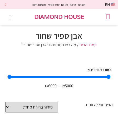
EN
תוצרת ישראל | 30 יום החזר כספי | משלוח חינם
DIAMOND HOUSE
טבעות אירוסין
יהלומים שחורים
שירות לקוחות
טבעות אבני חן
יהלומי מעבדה
טבעות יהלומים
תכשיטי יהלומים
לקוחות משתפים
אבן ספיר שחור
עמוד הבית
/ מוצרים המתויגים “אבן ספיר שחור”
טווח מחירים:
₪
6000
—
₪
5000
מציג תוצאה אחת