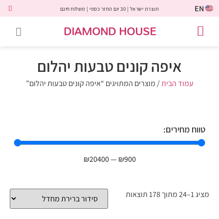
EN
תוצרת ישראל | 30 יום החזר כספי | משלוח חינם
DIAMOND HOUSE
טבעות אירוסין
יהלומים שחורים
שירות לקוחות
טבעות אבני חן
יהלומי מעבדה
טבעות יהלומים
תכשיטי יהלומים
לקוחות משתפים
איפה קונים טבעות יהלום
עמוד הבית
/ מוצרים המתויגים “איפה קונים טבעות יהלום”
טווח מחירים:
₪
20400
—
₪
900
מציג 1–24 מתוך 178 תוצאות