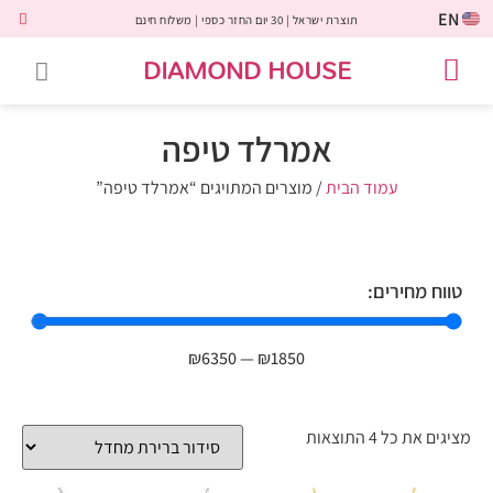
EN
תוצרת ישראל | 30 יום החזר כספי | משלוח חינם
DIAMOND HOUSE
טבעות אירוסין
יהלומים שחורים
שירות לקוחות
טבעות אבני חן
יהלומי מעבדה
טבעות יהלומים
תכשיטי יהלומים
לקוחות משתפים
אמרלד טיפה
עמוד הבית
/ מוצרים המתויגים “אמרלד טיפה”
טווח מחירים:
₪
6350
—
₪
1850
מציגים את כל ⁦4⁩ התוצאות