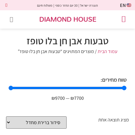
EN
תוצרת ישראל | 30 יום החזר כספי | משלוח חינם
DIAMOND HOUSE
טבעות אירוסין
יהלומים שחורים
שירות לקוחות
טבעות אבני חן
יהלומי מעבדה
טבעות יהלומים
תכשיטי יהלומים
לקוחות משתפים
טבעות אבן חן בלו טופז
עמוד הבית
/ מוצרים המתויגים “טבעות אבן חן בלו טופז”
טווח מחירים:
₪
9700
—
₪
7700
מציג תוצאה אחת