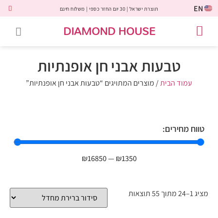
EN
תוצרת ישראל | 30 יום החזר כספי | משלוח חינם
DIAMOND HOUSE
טבעות אירוסין
יהלומים שחורים
שירות לקוחות
טבעות אבני חן
יהלומי מעבדה
טבעות יהלומים
תכשיטי יהלומים
לקוחות משתפים
טבעות אבני חן אופנתיות
עמוד הבית
/ מוצרים המתויגים “טבעות אבני חן אופנתיות”
טווח מחירים:
₪
16850
—
₪
1350
מציג 1–24 מתוך 55 תוצאות