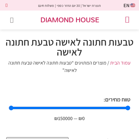
EN
תוצרת ישראל | 30 יום החזר כספי | משלוח חינם
DIAMOND HOUSE
טבעות אירוסין
יהלומים שחורים
שירות לקוחות
טבעות אבני חן
יהלומי מעבדה
טבעות יהלומים
תכשיטי יהלומים
לקוחות משתפים
טבעות חתונה לאישה טבעת חתונה
לאישה
עמוד הבית
/ מוצרים המתויגים “טבעות חתונה לאישה טבעת חתונה
לאישה”
טווח מחירים:
₪
150000
—
₪
0