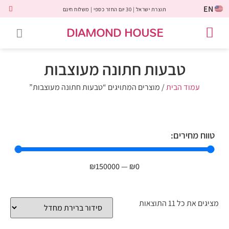
EN
תוצרת ישראל | 30 יום החזר כספי | משלוח חינם
DIAMOND HOUSE
טבעות אירוסין
יהלומים שחורים
שירות לקוחות
טבעות אבני חן
יהלומי מעבדה
טבעות יהלומים
תכשיטי יהלומים
לקוחות משתפים
טבעות חתונה מעוצבות
עמוד הבית
/ מוצרים המתויגים “טבעות חתונה מעוצבות”
טווח מחירים:
₪
150000
—
₪
0
מציגים את כל ⁦11⁩ התוצאות