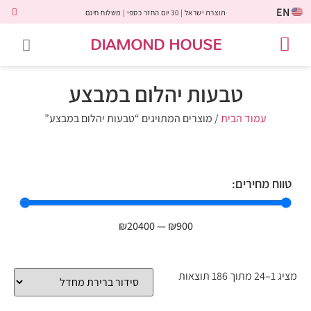
EN
תוצרת ישראל | 30 יום החזר כספי | משלוח חינם
DIAMOND HOUSE
טבעות אירוסין
יהלומים שחורים
שירות לקוחות
טבעות אבני חן
יהלומי מעבדה
טבעות יהלומים
תכשיטי יהלומים
לקוחות משתפים
טבעות יהלום במבצע
עמוד הבית
/ מוצרים המתויגים “טבעות יהלום במבצע”
טווח מחירים:
₪
20400
—
₪
900
מציג 1–24 מתוך 186 תוצאות