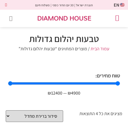
EN
תוצרת ישראל | 30 יום החזר כספי | משלוח חינם
DIAMOND HOUSE
טבעות אירוסין
יהלומים שחורים
שירות לקוחות
טבעות אבני חן
יהלומי מעבדה
טבעות יהלומים
תכשיטי יהלומים
לקוחות משתפים
טבעות יהלום גדולות
עמוד הבית
/ מוצרים המתויגים “טבעות יהלום גדולות”
טווח מחירים:
₪
12400
—
₪
4900
מציגים את כל ⁦4⁩ התוצאות