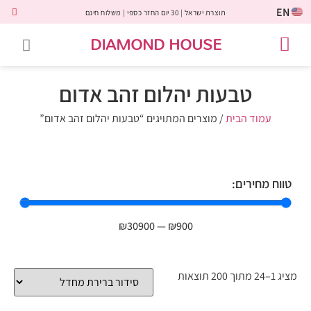
EN
תוצרת ישראל | 30 יום החזר כספי | משלוח חינם
DIAMOND HOUSE
טבעות אירוסין
יהלומים שחורים
שירות לקוחות
טבעות אבני חן
יהלומי מעבדה
טבעות יהלומים
תכשיטי יהלומים
לקוחות משתפים
טבעות יהלום זהב אדום
עמוד הבית
/ מוצרים המתויגים “טבעות יהלום זהב אדום”
טווח מחירים:
₪
30900
—
₪
900
מציג 1–24 מתוך 200 תוצאות