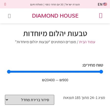
EN
תוצרת ישראל | 30 יום החזר כספי | משלוח חינם
DIAMOND HOUSE
טבעות אירוסין
יהלומים שחורים
שירות לקוחות
טבעות אבני חן
יהלומי מעבדה
טבעות יהלומים
תכשיטי יהלומים
לקוחות משתפים
טבעות יהלום מיוחדות
עמוד הבית
/ מוצרים המתויגים “טבעות יהלום מיוחדות”
טווח מחירים:
₪
20400
—
₪
900
מציג 1–24 מתוך 185 תוצאות