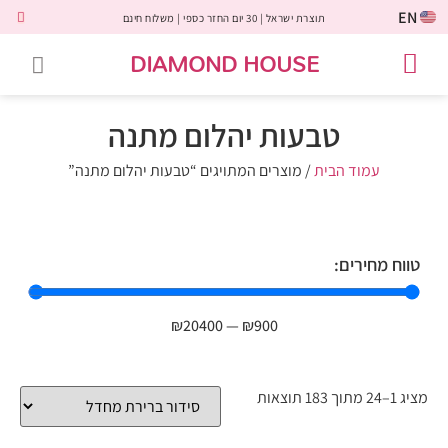
EN
תוצרת ישראל | 30 יום החזר כספי | משלוח חינם
DIAMOND HOUSE
טבעות אירוסין
יהלומים שחורים
שירות לקוחות
טבעות אבני חן
יהלומי מעבדה
טבעות יהלומים
תכשיטי יהלומים
לקוחות משתפים
טבעות יהלום מתנה
עמוד הבית
/ מוצרים המתויגים “טבעות יהלום מתנה”
טווח מחירים:
₪
20400
—
₪
900
מציג 1–24 מתוך 183 תוצאות