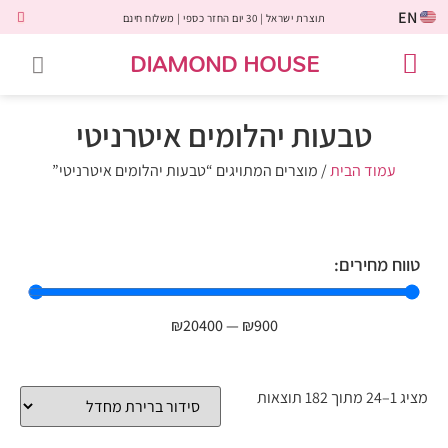
EN
תוצרת ישראל | 30 יום החזר כספי | משלוח חינם
DIAMOND HOUSE
טבעות אירוסין
יהלומים שחורים
שירות לקוחות
טבעות אבני חן
יהלומי מעבדה
טבעות יהלומים
תכשיטי יהלומים
לקוחות משתפים
טבעות יהלומים איטרניטי
עמוד הבית
/ מוצרים המתויגים “טבעות יהלומים איטרניטי”
טווח מחירים:
₪
20400
—
₪
900
מציג 1–24 מתוך 182 תוצאות