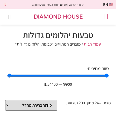
EN
תוצרת ישראל | 30 יום החזר כספי | משלוח חינם
DIAMOND HOUSE
טבעות אירוסין
יהלומים שחורים
שירות לקוחות
טבעות אבני חן
יהלומי מעבדה
טבעות יהלומים
תכשיטי יהלומים
לקוחות משתפים
טבעות יהלומים גדולות
עמוד הבית
/ מוצרים המתויגים “טבעות יהלומים גדולות”
טווח מחירים:
₪
54400
—
₪
900
מציג 1–24 מתוך 200 תוצאות