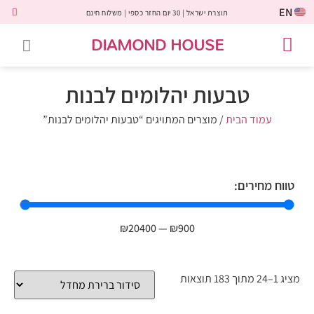
EN
תוצרת ישראל | 30 יום החזר כספי | משלוח חינם
DIAMOND HOUSE
טבעות אירוסין
יהלומים שחורים
שירות לקוחות
טבעות אבני חן
יהלומי מעבדה
טבעות יהלומים
תכשיטי יהלומים
לקוחות משתפים
טבעות יהלומים לבנות
עמוד הבית
/ מוצרים המתויגים “טבעות יהלומים לבנות”
טווח מחירים:
₪
20400
—
₪
900
מציג 1–24 מתוך 183 תוצאות