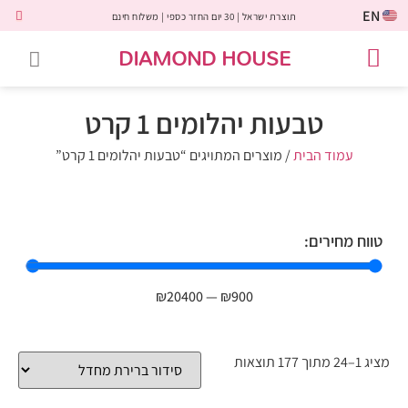
EN
תוצרת ישראל | 30 יום החזר כספי | משלוח חינם
DIAMOND HOUSE
טבעות אירוסין
יהלומים שחורים
שירות לקוחות
טבעות אבני חן
יהלומי מעבדה
טבעות יהלומים
תכשיטי יהלומים
לקוחות משתפים
טבעות יהלומים 1 קרט
עמוד הבית
/ מוצרים המתויגים “טבעות יהלומים 1 קרט”
טווח מחירים:
₪
20400
—
₪
900
מציג 1–24 מתוך 177 תוצאות