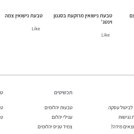
עם
טבעת נישואין מרוקעת בסגנון
טבעת נישואין צמה
וינטג'
Like
Like
תכשיטים
טב
לביטול עסקה
טבעות יהלומים
טב
נגישות
עגילי יהלום
טב
צאים מידה?
צמיד טניס יהלומים