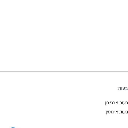
עות
עות אבני חן
עות אירוסין